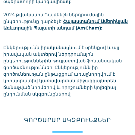
օպերատորի կարգավիճակ:
2024 թվականին Դայմենշն ներդրումային
ընկերությունը դարձել է
Հայաստանում Ամերիկյան
Առևտրային Պալատի անդամ (AmCham):
Ընկերությունն իրականացնում է օրենքով և այլ
իրավական ակտերով ներդրումային
ընկերություններին թույլատրված ֆինանսական
գործառնություններ: Ընկերությունն իր
գործունեության ընթացքում առաջնորդվում է
կորպորատիվ կառավարման միջազգայնորեն
ճանաչված նորմերով և որոշումների կոլեգիալ
ընդունման սկզբունքներով:
ԳՈՐԾԱՐԱՐ ՍԿԶԲՈՒՆՔՆԵՐ