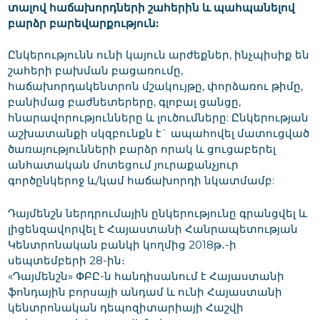
տալով հաճախորդների շահերին և պահպանելով
բարձր բարեվարքություն:
Ընկերությունն ունի կայուն արժեքներ, ինչպիսիք են
շահերի բախման բացառումը,
հաճախորդակենտրոն մշակույթը, փորձառու թիմը,
բանիմաց բաժնետերերը, գլոբալ ցանցը,
հնարավորությունները և լուծումները: Ընկերության
աշխատանքի սկզբունքն է` ապահովել մատուցված
ծառայությունների բարձր որակ և ցուցաբերել
անհատական մոտեցում յուրաքանչյուր
գործընկերոջ և/կամ հաճախորդի նկատմամբ:
Դայմենշն ներդրումային ընկերությունը գրանցվել և
լիցենզավորվել է Հայաստանի Հանրապետության
Կենտրոնական բանկի կողմից 2018թ․-ի
սեպտեմբերի 28-ին։
«Դայմենշն» ՓԲԸ-ն հանդիսանում է Հայաստանի
ֆոնդային բորսայի անդամ և ունի Հայաստանի
կենտրոնական դեպոզիտարիայի Հաշվի