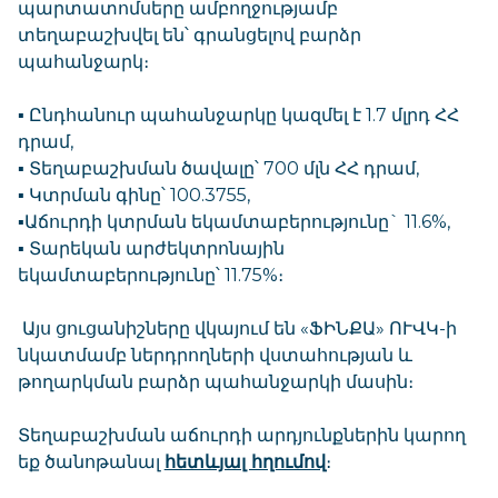
պարտատոմսերը ամբողջությամբ
տեղաբաշխվել են՝ գրանցելով բարձր
պահանջարկ։
▪️ Ընդհանուր պահանջարկը կազմել է 1.7 մլրդ ՀՀ
դրամ,
▪️ Տեղաբաշխման ծավալը՝ 700 մլն ՀՀ դրամ,
▪️ Կտրման գինը՝ 100.3755,
▪️Աճուրդի կտրման եկամտաբերությունը` 11.6%,
▪️ Տարեկան արժեկտրոնային
եկամտաբերությունը՝ 11.75%։
Այս ցուցանիշները վկայում են «ՖԻՆՔԱ» ՈՒՎԿ-ի
նկատմամբ ներդրողների վստահության և
թողարկման բարձր պահանջարկի մասին։
Տեղաբաշխման աճուրդի արդյունքներին կարող
եք ծանոթանալ
հետևյալ հղումով
։