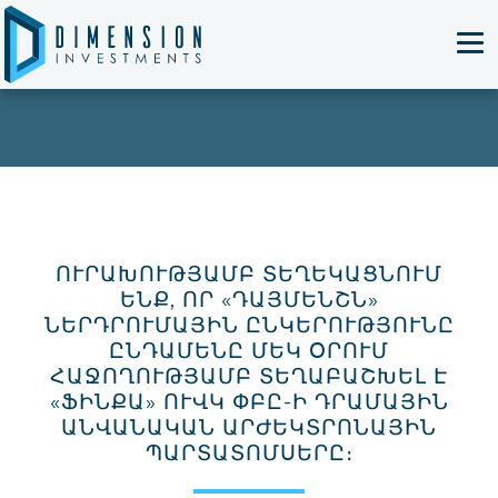
T
ՈՒՐԱԽՈՒԹՅԱՄԲ ՏԵՂԵԿԱՑՆՈՒՄ
ԵՆՔ, ՈՐ «ԴԱՅՄԵՆՇՆ»
ՆԵՐԴՐՈՒՄԱՅԻՆ ԸՆԿԵՐՈՒԹՅՈՒՆԸ
ԸՆԴԱՄԵՆԸ ՄԵԿ ՕՐՈՒՄ
ՀԱՋՈՂՈՒԹՅԱՄԲ ՏԵՂԱԲԱՇԽԵԼ Է
«ՖԻՆՔԱ» ՈՒՎԿ ՓԲԸ-Ի ԴՐԱՄԱՅԻՆ
ԱՆՎԱՆԱԿԱՆ ԱՐԺԵԿՏՐՈՆԱՅԻՆ
ՊԱՐՏԱՏՈՄՍԵՐԸ։