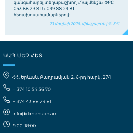
զանգահարել տեղաբաշխող «Դայմենշն» ՓԲԸ
043 88 29 81 և 099 88 29 81
հեռախոսահամարներով։
23 Հուլիսի 2026, Հինգշաբթի |
341
ԿԱՊ ՄԵԶ ՀԵՏ
ՀՀ, Երևան, Բաղրամյան 2, 6-րդ հարկ, 27/1
+ 374 10 54 56 70
+ 374 43 88 29 81
info@dimension.am
9:00-18:00