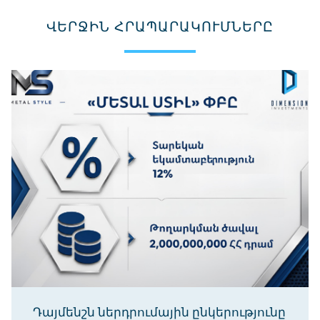
ՎԵՐՋԻՆ ՀՐԱՊԱՐԱԿՈՒՄՆԵՐԸ
Դայմենշն ներդրումային ընկերությունը